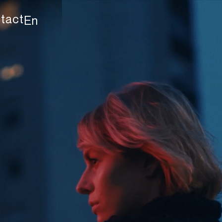
tact
En